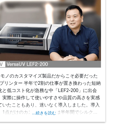
点モノのカスタマイズ製品だからこそ必要だった
UVプリンター 半年で2割の仕事が置き換わった
短納
化と低コスト化が急務な中「LEF2-200」に出会
、実際に操作して使いやすさや品質の高さを実感
ていたこともあり、迷いなく導入しました。導入
、1点だけのカスタマイズ品は半年間でシルク印
…続きを読む
の約2割がUVプリントに置き換わり、版代などの
スト削減、納期短縮にも成功しました。