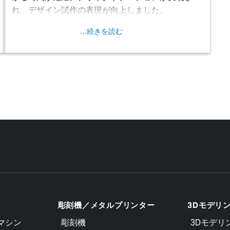
れ、デザイン試作の表現が向上しました。
…続きを読む
ン
彫刻機／メタルプリンター
3Dモデリ
マシン
彫刻機
3Dモデリ