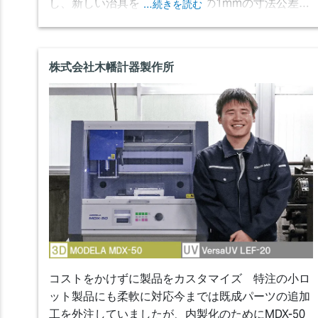
し、新しい治具を開発。100分の1mmの寸法公差で
…続きを読む
プリントできる技術を開発しました。
株式会社木幡計器製作所
コストをかけずに製品をカスタマイズ 特注の小ロ
ット製品にも柔軟に対応
今までは既成パーツの追加
工を外注していましたが、内製化のためにMDX-50