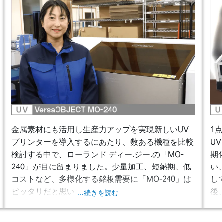
金属素材にも活用し生産力アップを実現
新しいUV
1
プリンターを導入するにあたり、数ある機種を比較
検討する中で、ローランド ディー.ジー.の「MO-
期
240」が目に留まりました。少量加工、短納期、低
い
コストなど、多様化する銘板需要に「MO-240」は
し
ピッタリだと思いました。
後
…続きを読む
刷
コ