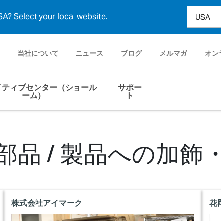
A? Select your local website.
当社について
ニュース
ブログ
メルマガ
オン
イティブセンター（ショール
サポー
ーム）
ト
部品 / 製品への加飾
株式会社アイマーク
花