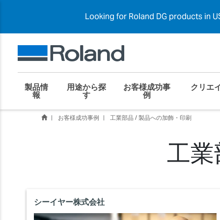
Looking for Roland DG products in US
製品情
用途から探
お客様成功事
クリエ
報
す
例
お客様成功事例
工業部品 / 製品への加飾・印刷
工業
シーイヤー株式会社