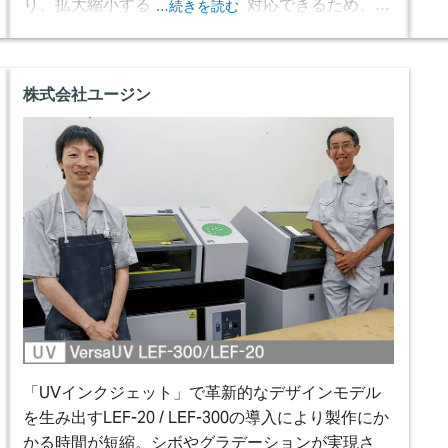
り、拡大縮小するだけで簡単に対応できるため、シ
…続きを読む
ルクスクリーン版の洗浄や製品の乾燥時間も不要
で、工程を大幅に簡素化できるようになりました。
株式会社ユージン
「UVインクジェット」で革新的なデザインモデル
を生み出す
LEF-20 / LEF-300の導入により製作にか
かる時間が短縮。シボやグラデーションが実現さ