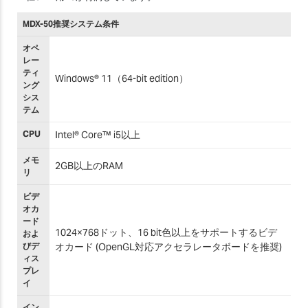
MDX-50推奨システム条件
オペ
レー
ティ
Windows® 11（64-bit edition）
ング
シス
テム
CPU
Intel® Core™ i5以上
メモ
2GB以上のRAM
リ
ビデ
オカ
ード
1024×768ドット、16 bit色以上をサポートするビデ
およ
びデ
オカード (OpenGL対応アクセラレータボードを推奨)
ィス
プレ
イ
イン