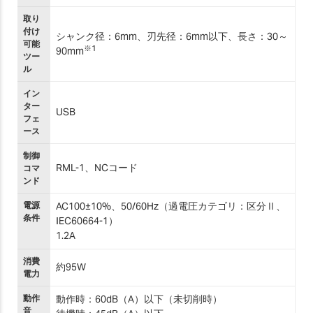
取り
付け
シャンク径：6mm、刃先径：6mm以下、長さ：30～
可能
※1
90mm
ツー
ル
イン
ター
USB
フェ
ース
制御
RML-1、NCコード
コマ
ンド
電源
AC100±10%、50/60Hz（過電圧カテゴリ：区分Ⅱ、
条件
IEC60664-1）
1.2A
消費
約95W
電力
動作
動作時：60dB（A）以下（未切削時）
音