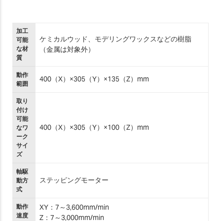
加工
ケミカルウッド、モデリングワックスなどの樹脂
可能
な材
（金属は対象外）
質
動作
400（X）×305（Y）×135（Z）mm
範囲
取り
付け
可能
400（X）×305（Y）×100（Z）mm
なワ
ーク
サイ
ズ
軸駆
ステッピングモーター
動方
式
動作
XY：7～3,600mm/min
速度
Z：7～3,000mm/min