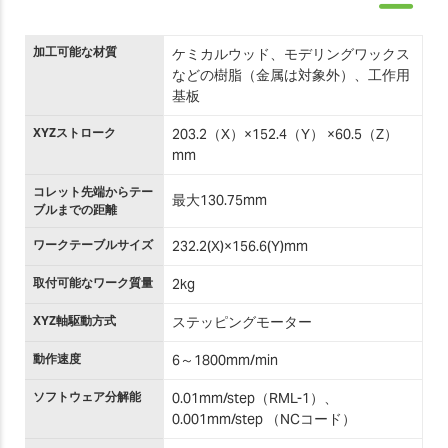
加工可能な材質
ケミカルウッド、モデリングワックス
などの樹脂（金属は対象外）、工作用
基板
XYZストローク
203.2（X）×152.4（Y） ×60.5（Z）
mm
コレット先端からテー
最大130.75mm
ブルまでの距離
ワークテーブルサイズ
232.2(X)×156.6(Y)mm
取付可能なワーク質量
2kg
XYZ軸駆動方式
ステッピングモーター
動作速度
6～1800mm/min
ソフトウェア分解能
0.01mm/step（RML-1）、
0.001mm/step （NCコード）