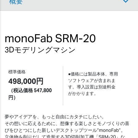
概要
アイデアを、削りだそう。
monoFab SRM-20
3Dモデリングマシン
標準価格
●価格には製品本体、専用
498,000円
ソフトウェアが含まれま
す。導入設置は別途料金
（税込価格 547,800
がかかります。
円）
夢やアイデアを、もっと自由にカタチにしたい。
その想いに応えるために、想像する楽しさとモノづくりの喜
びをひとつにした新しいデスクトップツール“monoFab”。
立体物を削りだして造形する3D切削加工機「SRM-20」な