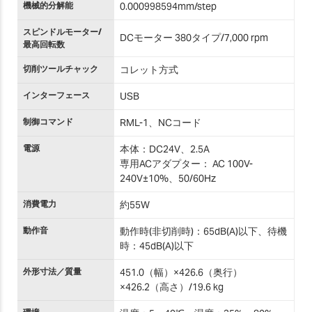
機械的分解能
0.000998594mm/step
スピンドルモーター/
DCモーター 380タイプ/7,000 rpm
最高回転数
切削ツールチャック
コレット方式
インターフェース
USB
制御コマンド
RML-1、NCコード
電源
本体：DC24V、2.5A
専用ACアダプター： AC 100V-
240V±10%、50/60Hz
消費電力
約55W
動作音
動作時(非切削時)：65dB(A)以下、待機
時：45dB(A)以下
外形寸法／質量
451.0（幅）×426.6（奥行）
×426.2（高さ）/19.6 kg