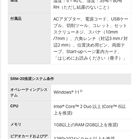
環境
温度：5～40℃、湿度：35%～80%
RH（ただし結露のないこと）
付属品
ACアダプター、電源コード、USBケー
ブル、切削ツール、コレット、セット
スクリューネジ、スパナ（10mm
/7mm ）、六角レンチ（対辺3 mm / 対
辺2 mm）、位置決め用ピン、両面テ
ープ、Start-upページ案内カード、
「はじめにお読みください（冊子）」
SRM-20推奨システム条件
オペレーティングシス
※
Windows® 11
テム
CPU
Intel® Core™ 2 Duo 以上 (Core™ i5以
上を推奨)
メモリ
1GB以上のRAM (2GB以上を推奨)
ビデオカードおよびデ
1280x1024ピクセル以上を推奨