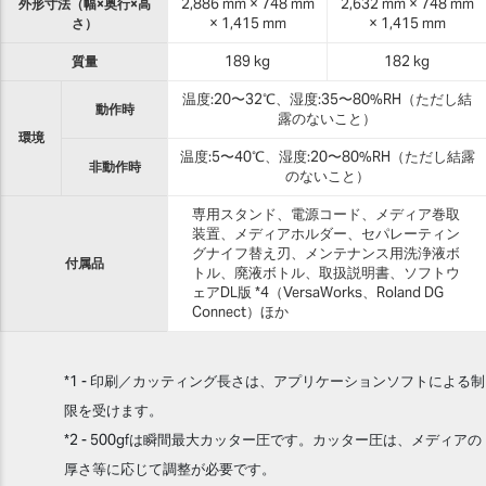
外形寸法（幅×奥行×高
2,886 mm × 748 mm
2,632 mm × 748 mm
さ）
× 1,415 mm
× 1,415 mm
質量
189 kg
182 kg
温度:20〜32℃、湿度:35〜80%RH（ただし結
動作時
露のないこと）
環境
温度:5〜40℃、湿度:20〜80%RH（ただし結露
非動作時
のないこと）
専用スタンド、
電源コード、
メディア巻取
装置、
メディアホルダー、
セパレーティン
グナイフ替え刃、
メンテナンス用洗浄液ボ
付属品
トル、
廃液ボトル、
取扱説明書、
ソフトウ
ェアDL版
*4（VersaWorks、Roland DG
Connect）ほか
*1 - 印刷／カッティング長さは、アプリケーションソフトによる制
限を受けます。
*2 - 500gfは瞬間最大カッター圧です。カッター圧は、メディアの
厚さ等に応じて調整が必要です。