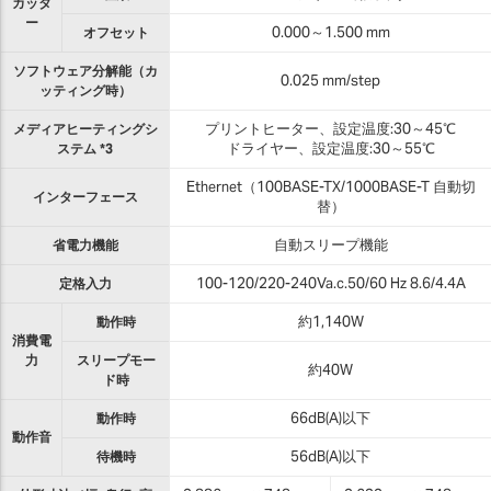
カッタ
ー
オフセット
0.000～1.500 mm
ソフトウェア分解能（カ
0.025 mm/step
ッティング時）
メディアヒーティングシ
プリントヒーター、設定温度:30～45℃
ステム *3
ドライヤー、設定温度:30～55℃
Ethernet（100BASE-TX/1000BASE-T 自動切
インターフェース
替）
省電力機能
自動スリープ機能
定格入力
100-120/220-240Va.c.50/60 Hz 8.6/4.4A
動作時
約1,140W
消費電
力
スリープモー
約40W
ド時
動作時
66dB(A)以下
動作音
待機時
56dB(A)以下