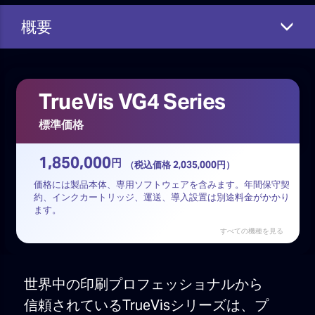
概要
TrueVis VG4 Series
標準価格
1,850,000
円
（税込価格 2,035,000円）
価格には製品本体、専用ソフトウェアを含みます。年間保守契
TrueVis
TrueVis
約、インクカートリッジ、運送、導入設置は別途料金がかかり
ます。
VG4-640
VG4-540
すべての機種を見る
1,980,000円
1,850,000円
（税込価格 2,178,000円）
（税込価格 2,035,000円）
世界中の印刷プロフェッショナルから
信頼されているTrueVisシリーズは、プ