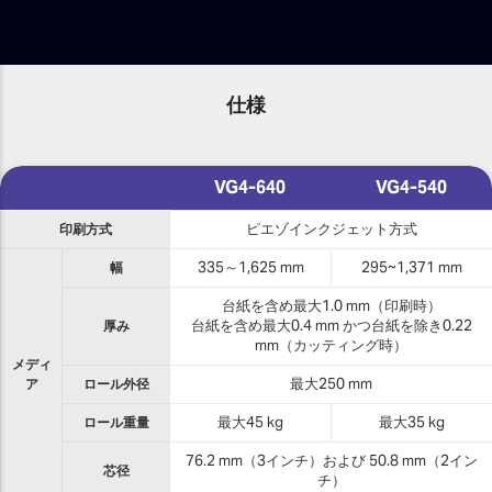
仕様
VG4-640
VG4-540
印刷方式
ピエゾインクジェット方式
幅
335～1,625 mm
295~1,371 mm
台紙を含め最大1.0 mm（印刷時）
厚み
台紙を含め最大0.4 mm かつ台紙を除き0.22
mm（カッティング時）
メディ
ア
ロール外径
最大250 mm
ロール重量
最大45 kg
最大35 kg
76.2 mm（3インチ）および 50.8 mm（2イン
芯径
チ）