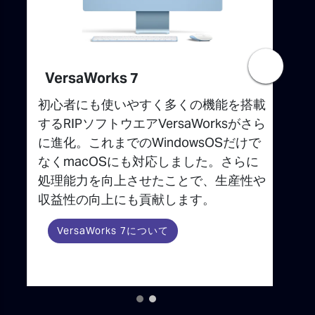
VersaWorks 7
R
初心者にも使いやすく多くの機能を搭載
お
するRIPソフトウエアVersaWorksがさら
的
に進化。これまでのWindowsOSだけで
ス
なくmacOSにも対応しました。さらに
ら
処理能力を向上させたことで、生産性や
率
収益性の向上にも貢献します。
ど
機
VersaWorks 7について
の
す