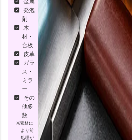
金属
発泡
剤
木
材・
合板
皮革
ガラ
ス・
ミラ
ー
その
他多
数
※素材に
より前
処理が