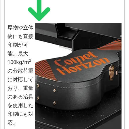
厚物や立体
物にも直接
印刷が可
能。最大
100kg/m²
の分散荷重
に対応して
おり、重量
のある治具
を使用した
印刷にも対
応。