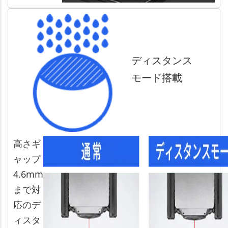
ディスタンス
モード搭載
高さギ
ャップ
4.6mm
まで対
応のデ
ィスタ