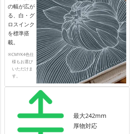
の幅が広が
る、白・グ
ロスインク
を標準搭
載。
※CMYK4色仕
様もお選び
いただけま
す。
最大242mm
厚物対応