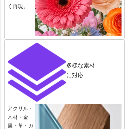
く再現。
多様な素材
に対応
アクリル・
木材・金
属・革・ガ