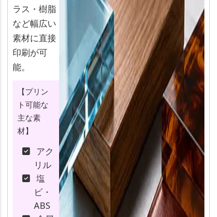
ラス・樹脂
など幅広い
素材に直接
印刷が可
能。
【プリン
ト可能な
主な素
材】
アク
リル
塩
ビ・
ABS