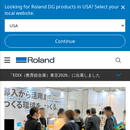
×
Looking for Roland DG products in USA? Select your
local website.
Continue
「EDIX（教育総合展）東京2026」に出展しました