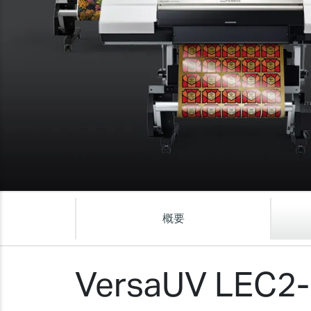
概要
VersaUV LEC2