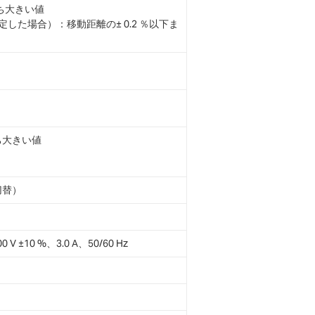
うち大きい値
た場合）：移動距離の± 0.2 ％以下ま
うち大きい値
動切替）
00 V ±10 %、3.0 A、50/60 Hz