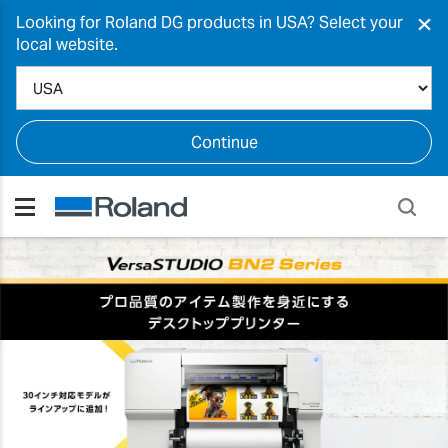
×
Looking for Roland DG products in USA? Select your
local website.
Continue