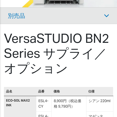
別売品
VersaSTUDIO BN2
Series サプライ／
オプション
品名
品番
価格
仕様
ECO-SOL MAX2
ESL4-
8,900円（税込価
シアン 220ml
INK
CY
格 9,790円）
ESL4-
マゼンタ