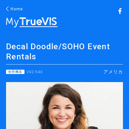
Home
Decal Doodle/SOHO Event
Facebook
YouTube
Twitter
Roland
Rentals
Blog
アメリカ
使用機器
VG2-540
インクジェットプリンター
溶剤インクジェットプリンター
UV-LEDインクジェットプリンター
DTFプリンター
水性レジンプリンター