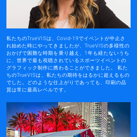
2.5Dサーフェスプリンター
カッティングマシン
私たちのTrueVISは、Covid-19でイベントが中止さ
大型カッティングマシン
れ始めた時にやってきましたが、TrueVISの多様性の
小型カッティングマシン
おかげで困難な時期を乗り越え、1年も経たないうち
に、世界で最も視聴されているスポーツイベントの
グラフィック制作に携わることができました。 私た
ちのTrueVISは、私たちの期待をはるかに超えるもの
彫刻機／メタルプリンター
でした。どのような仕上がりであっても、印刷の品
質は常に最高レベルです。
彫刻機
メタルプリンター
レーザー箔転写機