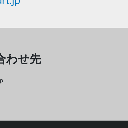
rt.jp
合わせ先
p