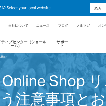
A? Select your local website.
当社について
ニュース
ブログ
メルマガ
オン
イティブセンター（ショール
サポー
ーム）
ト
とお願い
G Online Sh
伴う注意事項とお