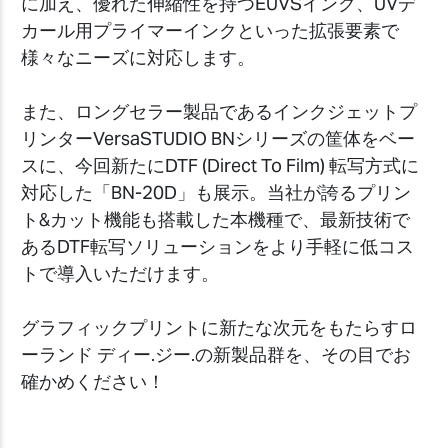
に加え、
優れた伸縮性を持つ
EUVS
インク
、UVデ
カール用プライマーインクといった拡張要素で
様々なニーズに
対応します。
また、ロングセラー製品であるインクジェットプ
リンターVersaSTUDIO BNシリーズの筐体をベー
スに、今回新たにDTF (Direct To Film) 転写方式に
対応した「BN-20D」も展示。当社が誇るプリン
ト&カット機能も搭載した本機種で、最新技術で
あるDTF転写ソリューションをより手軽に低コス
トで導入いただけます。
グラフィックプリントに新たな次元をもたらすロ
ーランド ディー.ジー.の新製品群を、その目でお
確かめください！