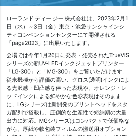
ローランド ディー.ジー.株式会社は、2023年2月1
日（水）～3日（金）東京・池袋サンシャインシ
ティコンベンションセンターにて開催される
「page2023」に出展いたします。
会場では今年1月26日に発表・発売されたTrueVIS
シリーズの新UV-LEDインクジェットプリンター
「LG-300」と「MG-300」をご覧いただけます。
従来機種から評価の高い、グロス(透明)インクによ
る光沢感・凹凸感を伴った表現や、オレンジ・レ
ッドインクによる鮮やかな色彩表現はそのまま
に、LGシリーズは新開発のプリントヘッドをスタ
ガ配列で搭載し、圧倒的な生産性で短納期の大量
出力に対応。MGシリーズは
コンパクトで低価格な
がら
、厚紙や軟包装フィルムの搬送用オプション