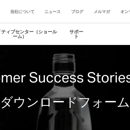
当社について
ニュース
ブログ
メルマガ
オン
イティブセンター（ショール
サポー
ーム）
ト
mer Success Stories
ダウンロードフォーム