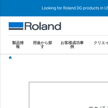
Looking for Roland DG products in US
製品情
用途から探
お客様成功事
クリエ
報
す
例